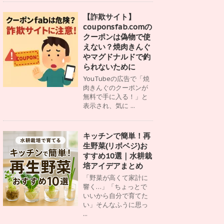
【詐欺サイト】
couponsfab.comの
クーポンは偽物で使
えない？焼肉きんぐ
やマグドナルドで釣
られないために
YouTubeの広告で「焼
肉きんぐのクーポンが
無料で手に入る！」と
表示され、気に ...
キッチンで簡単！再
生野菜(リボベジ)お
すすめ10選｜水耕栽
培アイデアまとめ
「野菜が高くて家計に
響く…」「ちょっとで
いいから自分で育てた
い」そんなふうに思っ
...