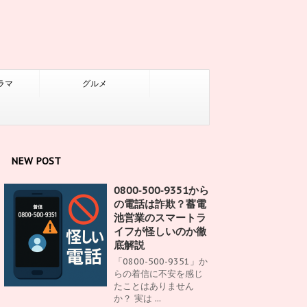
ラマ
グルメ
NEW POST
0800‑500‑9351から
の電話は詐欺？蓄電
池営業のスマートラ
イフが怪しいのか徹
底解説
「0800-500-9351」か
らの着信に不安を感じ
たことはありません
か？ 実は ...