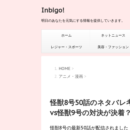
Inbigo!
明日のあなたを元気にする情報を提供していきます。
ホーム
ネットニュース
レジャー・スポーツ
美容・ファッション
HOME
>
アニメ・漫画
>
怪獣8号50話のネタバレ
vs怪獣9号の対決が決着
怪獣8号の最新50話が配信されました