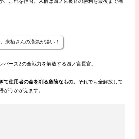
が、これを拒否。来栖は四ノ宮長官の勝利を最後まで補
ど、来栖さんの漢気が凄い！
ンバーズ2の全戦力を解放する四ノ宮長官。
ぎて使用者の命を削る危険なもの。
それでも全解放して
悟がうかがえます。