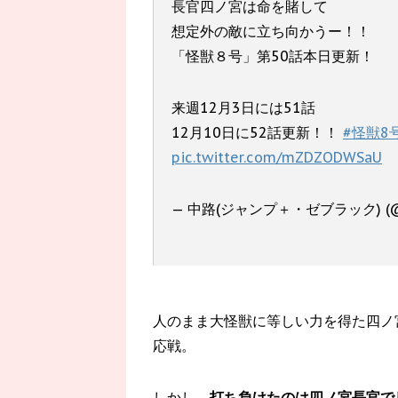
長官四ノ宮は命を賭して
想定外の敵に立ち向かうー！！
「怪獣８号」第50話本日更新！
来週12月3日には51話
12月10日に52話更新！！
#怪獣8
pic.twitter.com/mZDZODWSaU
— 中路(ジャンプ＋・ゼブラック) (@n
人のまま大怪獣に等しい力を得た四ノ
応戦。
しかし、
打ち負けたのは四ノ宮長官で