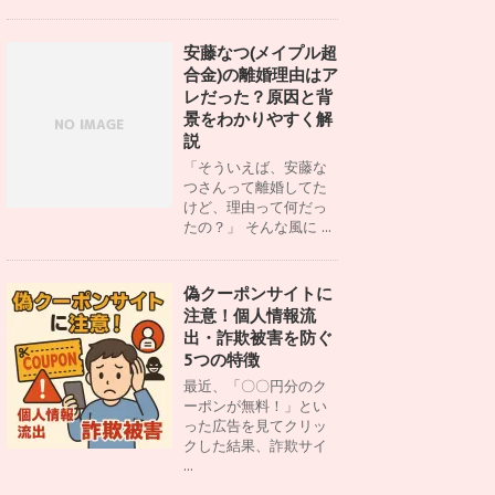
安藤なつ(メイプル超
合金)の離婚理由はア
レだった？原因と背
景をわかりやすく解
説
「そういえば、安藤な
つさんって離婚してた
けど、理由って何だっ
たの？」 そんな風に ...
偽クーポンサイトに
注意！個人情報流
出・詐欺被害を防ぐ
5つの特徴
最近、「〇〇円分のク
ーポンが無料！」とい
った広告を見てクリッ
クした結果、詐欺サイ
...