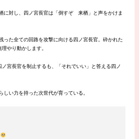
栖に対し、四ノ宮長官は「倒すぞ 来栖」と声をかけま
残った全ての回路を攻撃に向ける四ノ宮長官。砕かれた
無理やり動かします。
四ノ宮長官を制止するも、「それでいい」と答える四ノ
らしい力を持った次世代が育っている。
ん