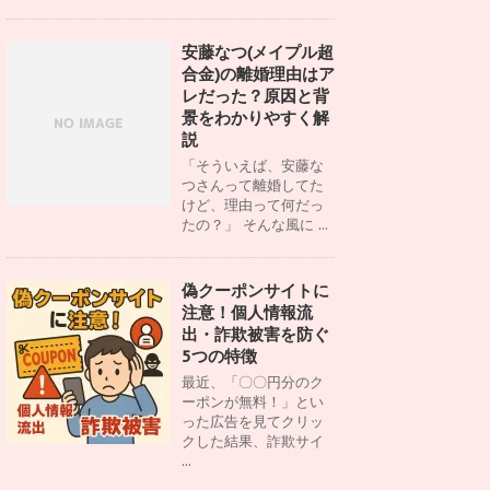
安藤なつ(メイプル超
合金)の離婚理由はア
レだった？原因と背
景をわかりやすく解
説
「そういえば、安藤な
つさんって離婚してた
けど、理由って何だっ
たの？」 そんな風に ...
偽クーポンサイトに
注意！個人情報流
出・詐欺被害を防ぐ
5つの特徴
最近、「〇〇円分のク
ーポンが無料！」とい
った広告を見てクリッ
クした結果、詐欺サイ
...