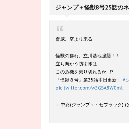
ジャンプ＋怪獣8号25話の
脅威、空より来る
怪獣の群れ、立川基地強襲！！
立ち向かう防衛隊は
この危機を乗り切れるか…!?
『怪獣８号』第25話本日更新！
#
pic.twitter.com/w3GSA8W0ml
— 中路(ジャンプ＋・ゼブラック) (@n