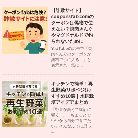
【詐欺サイト】
couponsfab.comの
クーポンは偽物で使
えない？焼肉きんぐ
やマグドナルドで釣
られないために
YouTubeの広告で「焼
肉きんぐのクーポンが
無料で手に入る！」と
表示され、気に ...
キッチンで簡単！再
生野菜(リボベジ)お
すすめ10選｜水耕栽
培アイデアまとめ
「野菜が高くて家計に
響く…」「ちょっとで
いいから自分で育てた
い」そんなふうに思っ
...