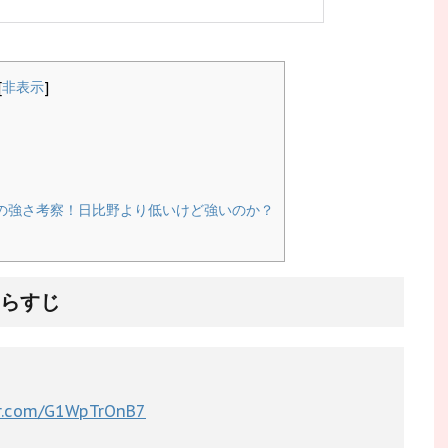
[
非表示
]
獣の強さ考察！日比野より低いけど強いのか？
あらすじ
er.com/G1WpTrOnB7