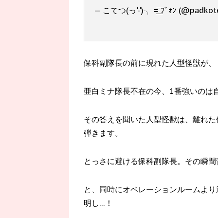
— こてつ(っ'-')╮ =͟͟͞͞ ﾌﾞｫﾝ (@padko
保科副隊長の前に現れた人型怪獣が、
亜白ミナ隊長不在の今、1番強いのは
その答えを聞いた人型怪獣は、離れた
弾きます。
とっさに避ける保科副隊長。その瞬間
と、同時にオペレーションルームより
明し…！