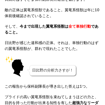
敵の正体は翼竜系怪獣であること。翼竜系怪獣は年に10
体前後確認されていること。
そして、
今まで出現した翼竜系怪獣は
全て単独行動
であ
ること。
日比野が感じた違和感の正体。それは、単独行動のはず
の翼竜系怪獣が、群れで現れたことでした。
日比野の分析力さすが！
この報告から保科副隊長が導き出した答えは1つ。
プライドの高い翼竜系怪獣を束ねてしまうほどの力と、
目的を持った行動が出来る知性を有した
超強力なリーダ