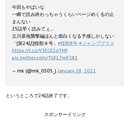
今回もやばいな
一瞬で読み終わっちゃうくらいページめくるの止
まんない
25話早く読みてぇ…
立川基地襲撃編ほんと面白くなる予感しかしない
「[第24話]怪獣８号」
#怪獣8号
#ジャンププラス
https://t.co/Y3ECE2oTMf
pic.twitter.com/TGFL7mF281
— mk (@mk_0505_)
January 28, 2021
というところで24話終了です。
スポンサードリンク