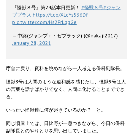
『怪獣８号』第24話本日更新！
#怪獣８号
#ジャン
ププラス
https://t.co/XLcYs536Df
pic.twitter.com/Hs2FrLqgGe
— 中路(ジャンプ＋・ゼブラック) (@nakaji2017)
January 28, 2021
庁舎に戻り、資料を眺めながら一人考える保科副隊長。
怪獣8号は人間のような違和感を感じたし、怪獣9号は人
の言葉を話すばかりでなく、人間に化けることまででき
る。
いったい怪獣達に何が起きているのか？ と。
同じ頃屋上では、日比野が一息つきながら、今日の保科
副隊長とのやりとりを思い出していました。