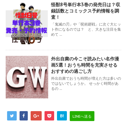
怪獣8号単行本3巻の発売日は？収
録話数とコミックス予約情報を調
査！
「鬼滅の刃」や「呪術廻戦」に次ぐ大ヒッ
ト作になるのでは？ と、大きな注目を集
めて ...
外出自粛の今こそ読みたい名作漫
画5選！おうち時間を充実させる
おすすめの過ごし方
外出自粛でおうち時間が増えた方は多いの
ではないでしょうか。 せっかく時間があ
るの ...
B!
LINEへ送る