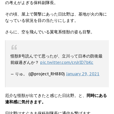
の考えがよぎる保科副隊長。
その頃、屋上で襲撃にあった日比野は、基地が火の海に
なっている状況を目の当たりにします。
さらに、空を飛んでいる翼竜系怪獣の姿も目撃。
怪獣8号読んでて思ったが、立川って日本の防衛最
前線過ぎんか？
pic.twitter.com/cnJrID7bKc
— りゅ。 (@project_RH880)
January 29, 2021
厄介な怪獣が出てきたと感じた日比野。と、
同時にある
違和感に気付きます。
日比野はすぐさま保科副隊長に通信を繋げます。