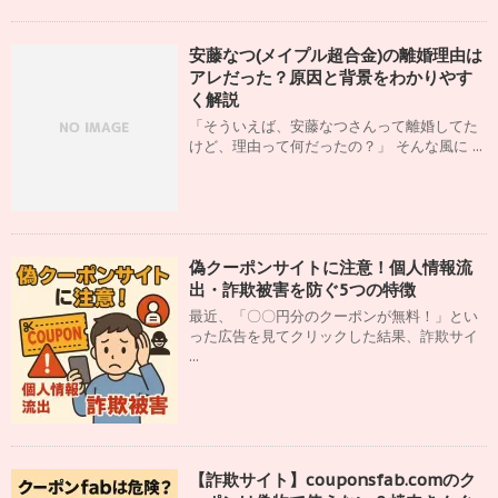
安藤なつ(メイプル超合金)の離婚理由は
アレだった？原因と背景をわかりやす
く解説
「そういえば、安藤なつさんって離婚してた
けど、理由って何だったの？」 そんな風に ...
偽クーポンサイトに注意！個人情報流
出・詐欺被害を防ぐ5つの特徴
最近、「〇〇円分のクーポンが無料！」とい
った広告を見てクリックした結果、詐欺サイ
...
【詐欺サイト】couponsfab.comのク