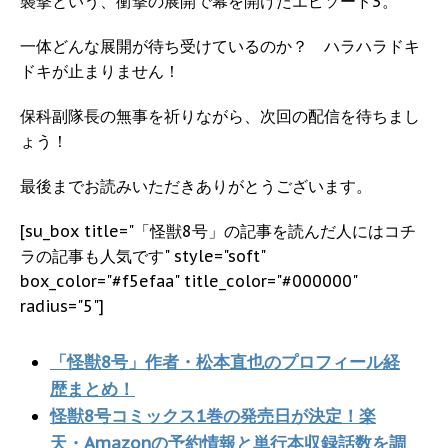
襲撃という、衝撃の展開で幕を開けたエピソード3。
一体どんな展開が待ち受けているのか？ ハラハラドキ
ドキが止まりません！
保科副隊長の無事を祈りながら、次回の配信を待ちまし
ょう！
最後までお読みいただきありがとうございます。
[su_box title="「怪獣8号」の記事を読んだ人にはコチ
ラの記事も人気です" style="soft"
box_color="#f5efaa" title_color="#000000"
radius="5"]
「怪獣8号」作者・松本直也のプロフィール経
歴まとめ！
怪獣8号コミックス1巻の発売日が決定！楽
天・Amazonの予約情報と単行本収録話数を調