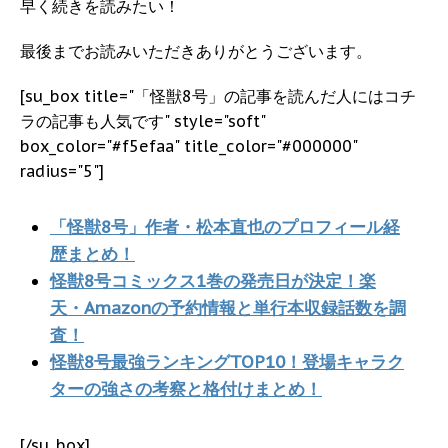
早く続きを読みたい！
最後までお読みいただきありがとうございます。
[su_box title="「怪獣8号」の記事を読んだ人にはコチ
ラの記事も人気です" style="soft"
box_color="#f5efaa" title_color="#000000"
radius="5"]
「怪獣8号」作者・松本直也のプロフィール経
歴まとめ！
怪獣8号コミックス1巻の発売日が決定！楽
天・Amazonの予約情報と単行本収録話数を調
査！
怪獣8号最強ランキングTOP10！登場キャラク
ターの強さの考察と格付けまとめ！
[/su_box]