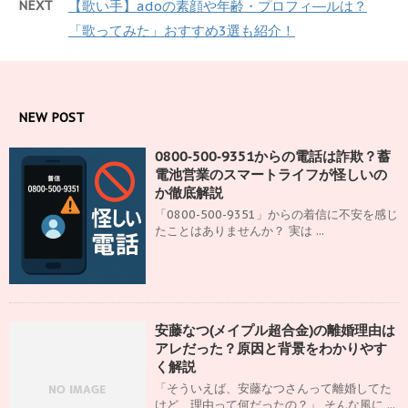
NEXT
【歌い手】adoの素顔や年齢・プロフィ―ルは？
「歌ってみた」おすすめ3選も紹介！
NEW POST
0800‑500‑9351からの電話は詐欺？蓄
電池営業のスマートライフが怪しいの
か徹底解説
「0800-500-9351」からの着信に不安を感じ
たことはありませんか？ 実は ...
安藤なつ(メイプル超合金)の離婚理由は
アレだった？原因と背景をわかりやす
く解説
「そういえば、安藤なつさんって離婚してた
けど、理由って何だったの？」 そんな風に ...