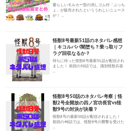
愛らしいモルカー型の消しゴム付「ぷっち
ょ」が販売されたといううれしいニュース
が！ ...
怪獣8号最新51話のネタバレ感想
｜キコルパパ闇堕ち？乗っ取りフ
ラグ回収なるか？
待ちに待った怪獣8号最新51話が配信され
ました！ 前回の50話では、識別怪獣兵器
...
怪獣8号50話のネタバレ考察｜怪
獣2号全開放の四ノ宮功長官vs怪
獣9号の対決が決着？
怪獣8号の最新50話が配信されました！
前回の49話では、怪獣9号の襲撃を受けた
...