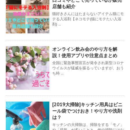
口コミやどこで売っているか販売
店舗も紹介
猫好きさんにはたまらないアイテム猫にモ
テる入浴剤【ネコモテ(猫にモテたい入浴
剤) ...
オンライン飲み会のやり方を解
説！使用アプリや注意点まとめ
全国に緊急事態宣言が発令され新型コロナ
ウイルスが猛威を振るっていますが、おう
ち時 ...
[2019大掃除]キッチン用具はビニ
ール袋でつけおき！やり方や洗剤
は？
キッチンの大掃除は、掃除をする「モノ」
や「場所」が多いことと、他の掃除にはな