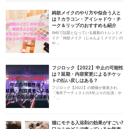
純欲メイクのやり方や似合う人と
は？カラコン・アイシャドウ・チ
ーク＆リップのおすすめも紹介
SNSで話題となっている最新のトレンドメ
イク「純欲メイク（じゅんよくメイク）の
や ...
フジロック【2022】中止の可能性
は？延期・内容変更によるチケッ
トの払い戻しはある？
フジロック【2022】の開催が発表され、
「海外アーティストの3年ぶりの出演」や
「 ...
猫にモテる入浴剤の効果がすごい?