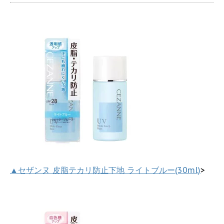
▲セザンヌ 皮脂テカリ防止下地 ライトブルー(30ml)
>