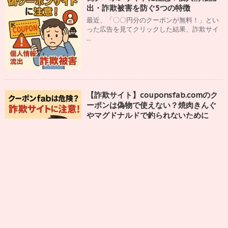
出・詐欺被害を防ぐ5つの特徴
最近、「〇〇円分のクーポンが無料！」とい
った広告を見てクリックした結果、詐欺サイ
...
【詐欺サイト】couponsfab.comのク
ーポンは偽物で使えない？焼肉きんぐ
やマグドナルドで釣られないために
YouTubeの広告で「焼肉きんぐのクーポンが
無料で手に入る！」と表示され、気に ...
キッチンで簡単！再生野菜(リボベジ)お
すすめ10選｜水耕栽培アイデアまとめ
「野菜が高くて家計に響く…」「ちょっとで
いいから自分で育てたい」そんなふうに思っ