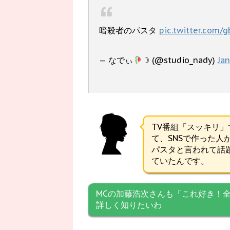
暗殺者のパスタ
pic.twitter.com/
— なでぃ
☽ (@studio_nady)
Ja
TV番組「スッキリ
て、SNSで作った
パスタと言われて話
ていたんです。
MCの加藤浩次さんも「これ好き！
詳しく知りたいわ