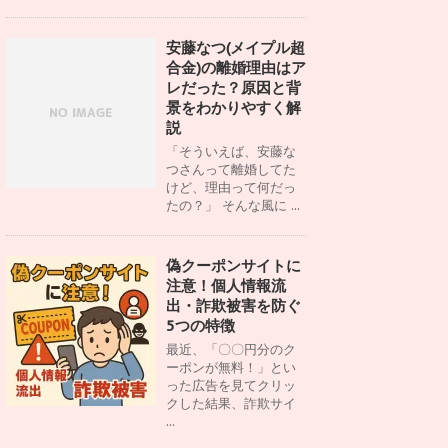
安藤なつ(メイプル超
合金)の離婚理由はア
レだった？原因と背
景をわかりやすく解
説
「そういえば、安藤な
つさんって離婚してた
けど、理由って何だっ
たの？」 そんな風に ...
偽クーポンサイトに
注意！個人情報流
出・詐欺被害を防ぐ
5つの特徴
最近、「〇〇円分のク
ーポンが無料！」とい
った広告を見てクリッ
クした結果、詐欺サイ
...