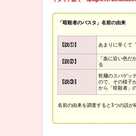
「暗殺者のパスタ」名前の由来
【説①】
あまりに辛くて
「血に近い色だ
【説②】
る
乾麺のスパゲッ
【説③】
ので、その様子
から「暗殺者」
名前の由来を調査すると3つの説が