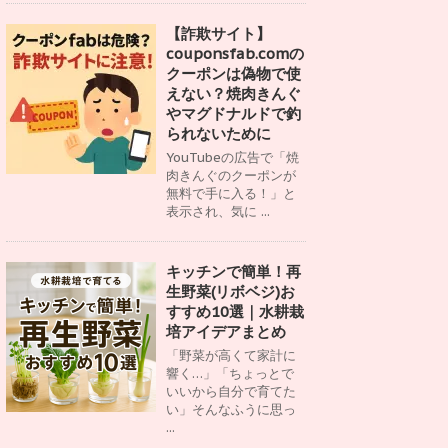
【詐欺サイト】
couponsfab.comの
クーポンは偽物で使
えない？焼肉きんぐ
やマグドナルドで釣
られないために
YouTubeの広告で「焼
肉きんぐのクーポンが
無料で手に入る！」と
表示され、気に ...
キッチンで簡単！再
生野菜(リボベジ)お
すすめ10選｜水耕栽
培アイデアまとめ
「野菜が高くて家計に
響く…」「ちょっとで
いいから自分で育てた
い」そんなふうに思っ
...