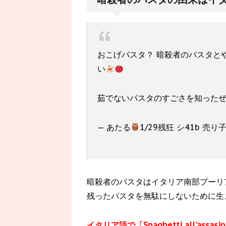
おこげパスタ？ 暗殺者のパスタと
い
茹でないパスタのすごさを知ったぜ
— あたる
1/29残狂 シ41b 売り
暗殺者のパスタはイタリア南部プーリア
残ったパスタを無駄にしないために生
イタリア語で「Spaghetti all'as