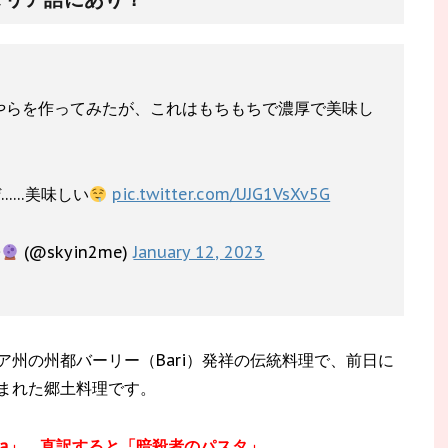
やらを作ってみたが、これはもちもちで濃厚で美味し
……美味しい
pic.twitter.com/UJG1VsXv5G
子
(@skyin2me)
January 12, 2023
州の州都バーリー（Bari）発祥の伝統料理で、前日に
まれた郷土料理です。
sasina」。直訳すると「暗殺者のパスタ」