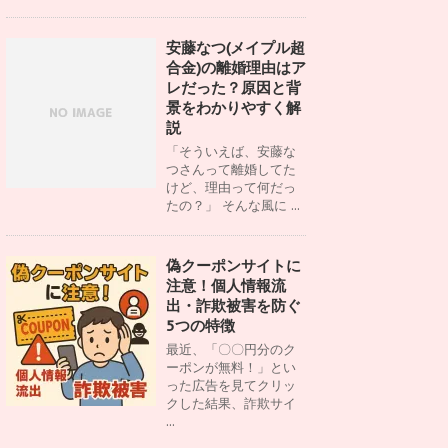
安藤なつ(メイプル超
合金)の離婚理由はア
レだった？原因と背
景をわかりやすく解
説
「そういえば、安藤な
つさんって離婚してた
けど、理由って何だっ
たの？」 そんな風に ...
偽クーポンサイトに
注意！個人情報流
出・詐欺被害を防ぐ
5つの特徴
最近、「〇〇円分のク
ーポンが無料！」とい
った広告を見てクリッ
クした結果、詐欺サイ
...