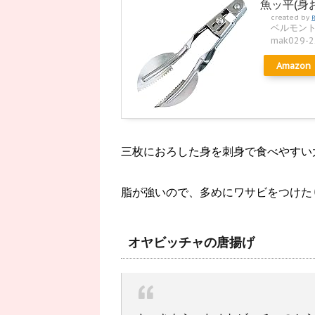
魚ッ平(身
created by
ベルモント(B
mak029-2
Amazon
三枚におろした身を刺身で食べやすい
脂が強いので、多めにワサビをつけた
オヤビッチャの唐揚げ