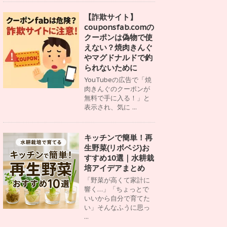
【詐欺サイト】
couponsfab.comの
クーポンは偽物で使
えない？焼肉きんぐ
やマグドナルドで釣
られないために
YouTubeの広告で「焼
肉きんぐのクーポンが
無料で手に入る！」と
表示され、気に ...
キッチンで簡単！再
生野菜(リボベジ)お
すすめ10選｜水耕栽
培アイデアまとめ
「野菜が高くて家計に
響く…」「ちょっとで
いいから自分で育てた
い」そんなふうに思っ
...