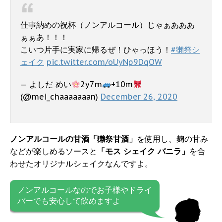
仕事納めの祝杯（ノンアルコール）じゃぁあああ
ぁぁあ！！！
こいつ片手に実家に帰るぜ！ひゃっほう！
#獺祭シ
ェイク
pic.twitter.com/oUyNp9DqOW
— よしだ めい
2y7m
+10m
(@mei_chaaaaaaan)
December 26, 2020
ノンアルコールの甘酒「獺祭甘酒」
を使用し、麹の甘み
などが楽しめるソースと
「モス シェイク バニラ」
を合
わせたオリジナルシェイクなんですよ。
ノンアルコールなのでお子様やドライ
バーでも安心して飲めますよ