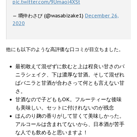
pic.twitter.com/9Umaoi4XSt
— 墹仲わさび (@wasabizake1)
December 26,
2020
他にも以下のような高評価な口コミが目立ちました。
最初敢えて混ぜずに飲むと上は程良い甘さのバ
ニラシェイク、下は濃厚な甘酒。そして混ぜれ
ばバニラと甘酒が合わさって何とも言えない甘
さ。
甘酒なので子どももOK。フルーティーな後味
も美味しい。セットに付けれないのが残念
ほんのり麹の香りがして甘くて美味しかった。
アルコールは含まれてないから、日本酒が苦手
な人でも飲めると思いますよ！