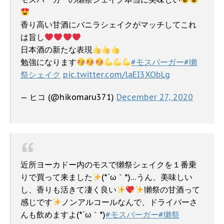
香り高い甘酒にバニラシェイクがマッチしてこれ
は旨し
日本酒の新たな表現
勉強になります
#モスバーガー
#獺
祭シェイク
pic.twitter.com/laEI3XObLg
— ヒコ (@hikomaru371)
December 27, 2020
近所ヨーカドー内のモスで獺祭シェイクを１番乗
りで買って来ました
(*´ω｀*)…うん、美味しい
し、香りも活きて凄く良い
獺祭の甘酒って
感じです
ノンアルコールなんで、ドライバーさ
んも飲めますよ(*´ω｀*)
#モスバーガー
#獺祭