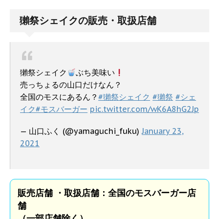
獺祭シェイクの販売・取扱店舗
獺祭シェイク
ぶち美味い
売っちょるの山口だけなん？
全国のモスにあるん？
#獺祭シェイク
#獺祭
#シェ
イク
#モスバーガー
pic.twitter.com/wK6A8hG2Jp
— 山口ふく (@yamaguchi_fuku)
January 23,
2021
販売店舗 ・取扱店舗：全国のモスバーガー店
舗
（一部店舗除く）