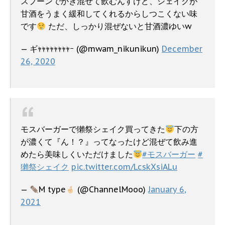
スプーンでかき混ぜて飲むんすけど、シェイクが
甘酒をうまく緩和してくれるからしつこくない味
です
ただ、しっかり混ぜないと甘酒濃ゆいw
— ギｬｬｬｬｬｬｬｬｰ (@mwam_nikunikun)
December
26, 2020
モスバーガーで獺祭シェイク買ってきた
下の方
が濃くて『ん！？』ってなったけど混ぜて飲み進
めたら美味しくいただけました
#モスバーガー
#
獺祭シェイク
pic.twitter.com/LcskXsiALu
—
M type
(@ChannelMooo)
January 6,
2021