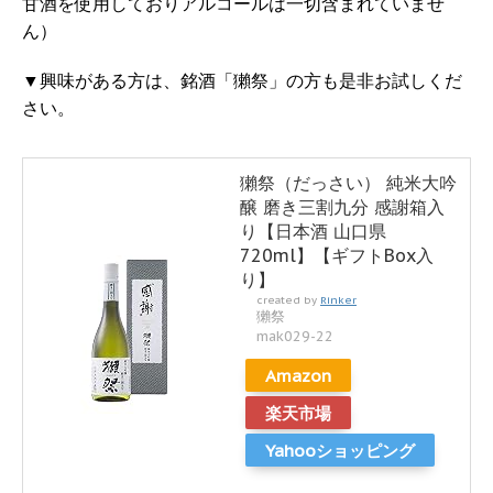
甘酒を使用しておりアルコールは一切含まれていませ
ん）
▼興味がある方は、銘酒「獺祭」の方も是非お試しくだ
さい。
獺祭（だっさい） 純米大吟
醸 磨き三割九分 感謝箱入
り【日本酒 山口県
720ml】【ギフトBox入
り】
created by
Rinker
獺祭
mak029-22
Amazon
楽天市場
Yahooショッピング