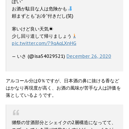
ぽい”
お酒が駄目な人は危険かも
頼まずとも“お冷”付きだし(笑)
寒いけど良い天気☀
少し回り道して帰りましょう
pic.twitter.com/79qAqLXnHG
— いさ (@isa54029521)
December 26, 2020
アルコール分は0％ですが、日本酒の鼻に抜ける香など
はかなり再現度が高く、お酒の風味が苦手な人は評価を
落としているようです。
獺祭の甘酒部分とシェイクの2層構造になってて、