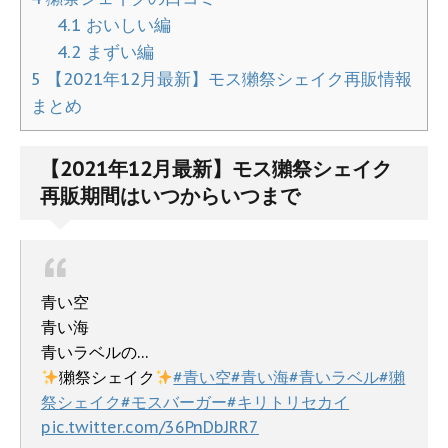
4.1
おいしい編
4.2
まずい編
5
【2021年12月最新】モス獺祭シェイク再販情報
まとめ
【2021年12月最新】モス獺祭シェイク
再販期間はいつからいつまで
青い空
青い海
青いラベルの…
獺祭シェイク
#青い空
#青い海
#青いラベル
#獺
祭シェイク
#モスバーガー
#キリトリセカイ
pic.twitter.com/36PnDbJRR7