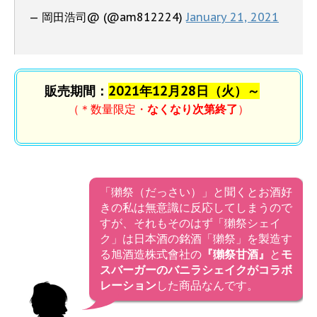
— 岡田浩司@ (@am812224)
January 21, 2021
販売期間：
2021年12月28日（火）～
（＊数量限定・
なくなり次第終了
）
「獺祭（だっさい）」と聞くとお酒好
きの私は無意識に反応してしまうので
すが、それもそのはず「獺祭シェイ
ク」は日本酒の銘酒「獺祭」を製造す
る旭酒造株式會社の
『獺祭甘酒』
と
モ
スバーガーのバニラシェイクがコラボ
レーション
した商品なんです。