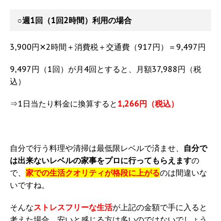
○
週1回（1回2時間）利用の場合
3,900円✕2時間＋消費税＋交通費（917円）＝9,497円
9,497円（1回）が月4回とすると、月額37,988円（税
込）
⇒1日当たり料金に換算すると
1,266円（税込）
自分で行う料理や清掃は最低限レベルで済ませ、
自分で
は出来ないレベルの家事をプロに行ってもらえます
の
で、
家での生活クオリティが格段に上がる
のは間違いな
いですね。
そんな
ストレスフリーな生活
が上記の金額で手に入ると
考えた場合、安いと感じる方は多いのではないでしょう