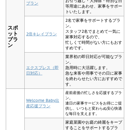
お引っ越し・大掃除・特別な日
プラン
等用途にあわせ、
家事をサポー
トいたします。
2名で家事をサポートするプラ
ン。
スポ
スタッフ2名でまとめて一気に
ット
2倍キレイプラン
家事対応するので、
プラ
忙しくて時間がない方にもおす
ン
すめです。
業界初の即日対応が可能なプラ
ン。
エクスプレス（即
急用時に大活躍します。
日対応）
急な来客や用事でその日に家事
を終わらせたい方におすすめで
す。
産前産後の忙しさを応援するプラ
ン。
Welcome Baby出
連日の家事サービスをお得にご提
産応援プラン
供し、いつもと変わらぬ安心快適
な毎日を支えます。
家庭菜園やお庭の綺麗をキープ
することをサポートするプラ