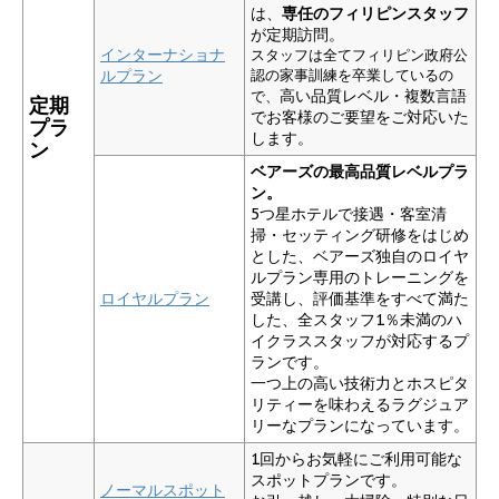
は、
専任のフィリピンスタッフ
が定期訪問。
インターナショナ
スタッフは全てフィリピン政府公
ルプラン
認の家事訓練を卒業しているの
高い品質レベル・複数言語
で、
定期
で
お客様のご要望をご対応いた
プラ
します。
ン
ベアーズの最高品質レベルプラ
ン。
5つ星ホテルで接遇・客室清
掃・セッティング研修をはじめ
とした、ベアーズ独自のロイヤ
ルプラン専用のトレーニングを
ロイヤルプラン
受講し、評価基準をすべて満た
した、全スタッフ1％未満のハ
イクラススタッフが対応するプ
ランです。
一つ上の高い技術力とホスピタ
リティーを味わえるラグジュア
リーなプランになっています。
1回からお気軽にご利用可能な
スポットプランです。
ノーマルスポット