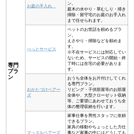
ン。
お庭の手入れ
庭木の水やり・草むしり・掃き
掃除・留守宅のお庭のお手入れ
まで任せられます。
ペットのお世話を頼めるプラ
ン。
えさやり・掃除などを頼めま
す。
ぺっとサービス
※不在サービスには対応してい
ないため、サービスの開始・終
了時には在宅の必要がありま
専門
す。
プラ
ン
おうち全体をお片付けしてくれ
る専門プラン。
おかたづけベアー
リビング・子供部屋等のお部屋
ズ
全体や、
大型クローゼット収納
等、ご要望にあわせて
おうち全
体の整理収納を行います。
家事仕事を男性スタッフに依頼
できるプラン。
家具の移動やちょっとした力仕
マッスルベアーズ
事など家事の中にはどうしても