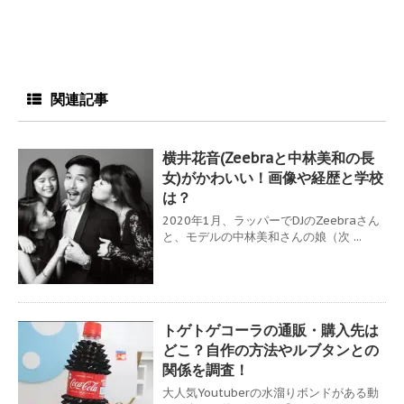
関連記事
横井花音(Zeebraと中林美和の長
女)がかわいい！画像や経歴と学校
は？
2020年1月、ラッパーでDJのZeebraさん
と、モデルの中林美和さんの娘（次 ...
トゲトゲコーラの通販・購入先は
どこ？自作の方法やルブタンとの
関係を調査！
大人気Youtuberの水溜りボンドがある動