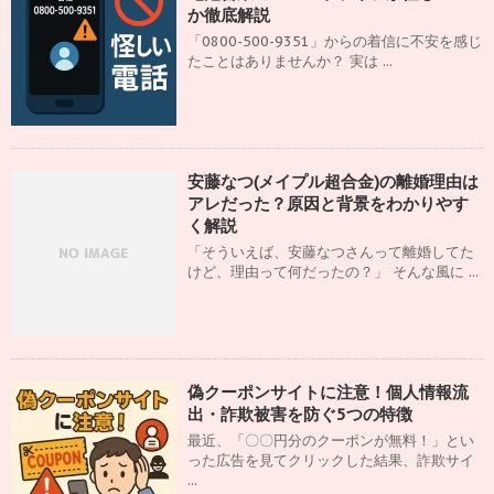
か徹底解説
「0800-500-9351」からの着信に不安を感じ
たことはありませんか？ 実は ...
安藤なつ(メイプル超合金)の離婚理由は
アレだった？原因と背景をわかりやす
く解説
「そういえば、安藤なつさんって離婚してた
けど、理由って何だったの？」 そんな風に ...
偽クーポンサイトに注意！個人情報流
出・詐欺被害を防ぐ5つの特徴
最近、「〇〇円分のクーポンが無料！」とい
った広告を見てクリックした結果、詐欺サイ
...