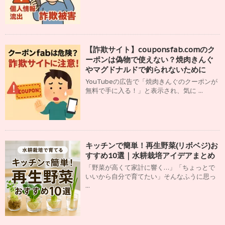
【詐欺サイト】couponsfab.comのク
ーポンは偽物で使えない？焼肉きんぐ
やマグドナルドで釣られないために
YouTubeの広告で「焼肉きんぐのクーポンが
無料で手に入る！」と表示され、気に ...
キッチンで簡単！再生野菜(リボベジ)お
すすめ10選｜水耕栽培アイデアまとめ
「野菜が高くて家計に響く…」「ちょっとで
いいから自分で育てたい」そんなふうに思っ
...