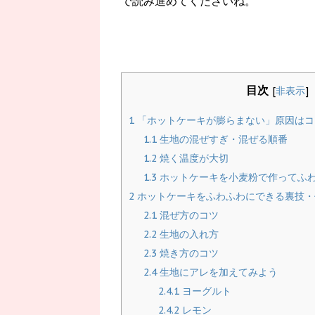
で読み進めてくださいね。
目次
[
非表示
]
1
「ホットケーキが膨らまない」原因はコ
1.1
生地の混ぜすぎ・混ぜる順番
1.2
焼く温度が大切
1.3
ホットケーキを小麦粉で作ってふ
2
ホットケーキをふわふわにできる裏技・
2.1
混ぜ方のコツ
2.2
生地の入れ方
2.3
焼き方のコツ
2.4
生地にアレを加えてみよう
2.4.1
ヨーグルト
2.4.2
レモン