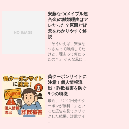
安藤なつ(メイプル超
合金)の離婚理由はア
レだった？原因と背
景をわかりやすく解
説
「そういえば、安藤な
つさんって離婚してた
けど、理由って何だっ
たの？」 そんな風に ...
偽クーポンサイトに
注意！個人情報流
出・詐欺被害を防ぐ
5つの特徴
最近、「〇〇円分のク
ーポンが無料！」とい
った広告を見てクリッ
クした結果、詐欺サイ
...