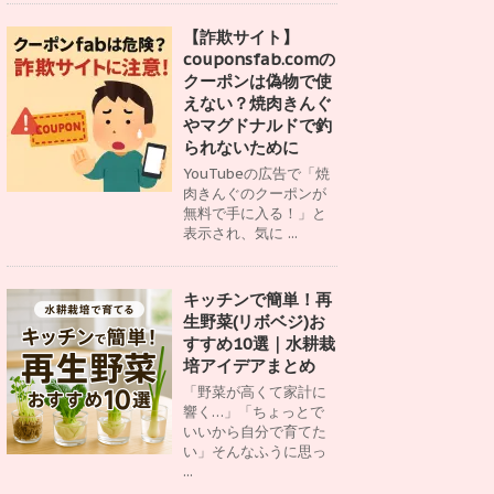
【詐欺サイト】
couponsfab.comの
クーポンは偽物で使
えない？焼肉きんぐ
やマグドナルドで釣
られないために
YouTubeの広告で「焼
肉きんぐのクーポンが
無料で手に入る！」と
表示され、気に ...
キッチンで簡単！再
生野菜(リボベジ)お
すすめ10選｜水耕栽
培アイデアまとめ
「野菜が高くて家計に
響く…」「ちょっとで
いいから自分で育てた
い」そんなふうに思っ
...