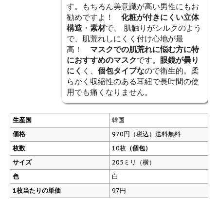
す。もちろん美意識が高い男性にもお
勧めですよ！
化粧が付きにくい立体
構造
・
素材
で、 肌触りがシルクのよう
で、肌荒れしにくく付け心地が最
高！
マスクでの肌荒れに悩む方に特
におすすめのマスク
です。
眼鏡が曇り
にく
く、
個包タイプな
ので衛生的。柔
らかく収縮性のある耳紐で長時間の使
用でも痛くなりません。
生産国
韓国
価格
970円（税込）送料無料
枚数
10枚
（個包）
サイズ
205ミリ（横）
色
白
1枚当たりの単価
97円