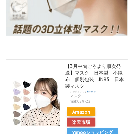
【3月中旬ごろより順次発
送】マスク 日本製 不織
布 個別包装 JN95 日本
製マスク
created by
Rinker
マスク
mak029-22
Amazon
楽天市場
Yahooショッピング