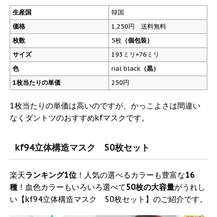
生産国
韓国
価格
1,250円 送料無料
枚数
5枚
（個包装）
サイズ
193ミリ×76ミリ
色
rial black
（黒）
1枚当たりの単価
250円
1枚当たりの単価は高いのですが、かっこよさは間違い
なくダントツのおすすめkfマスクです。
kf94立体構造マスク 50枚セット
楽天
ランキング1位
！人気の選べるカラーも豊富な
16
種
！血色カラーもいろいろ選べて
50枚の大容量
がうれし
い【kf94立体構造マスク 50枚セット】のご紹介です。