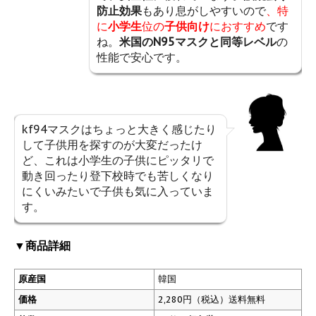
防止効果
もあり息がしやすいので
、特
に
小学生
位の
子供向け
におすすめ
です
ね。
米国のN95マスクと同等レベル
の
性能で安心です。
kf94マスクはちょっと大きく感じたり
して子供用を探すのが大変だったけ
ど、これは小学生の子供にピッタリで
動き回ったり登下校時でも苦しくなり
にくいみたいで子供も気に入っていま
す。
▼
商品詳細
原産国
韓国
価格
2,280円（税込）送料無料