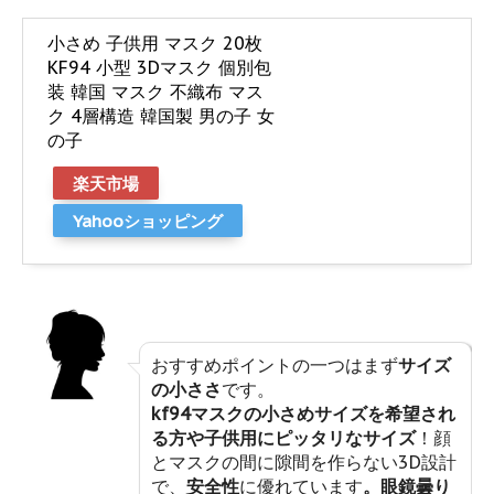
小さめ 子供用 マスク 20枚
KF94 小型 3Dマスク 個別包
装 韓国 マスク 不織布 マス
ク 4層構造 韓国製 男の子 女
の子
楽天市場
Yahooショッピング
おすすめポイントの一つはまず
サイズ
の小ささ
です。
kf94マスクの小さめサイズを希望され
る方や子供用にピッタリなサイズ
！顔
とマスクの間に隙間を作らない3D設計
で、
安全性
に優れています
。眼鏡曇り