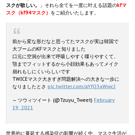
スクが欲しい。
」それら全てを一度に叶える話題の
kfマ
スク（kf94マスク）
をご紹介いたします。
前から変な形だなと思ってたマスクが実は韓国で
大ブームのKFマスクと知りました
口元に空洞が出来て呼吸しやすく喋りやすくて、
顎までフィットするから小顔効果もあってメイク
崩れもしにくいらしいです
TWICEマスク大きすぎ問題解決への大きな一歩に
なりましたとさ
pic.twitter.com/aYfQ3xWwcI
— ツウィツイート (@Tzuyu_Tweet)
February
19, 2021
世界的に蔓延する感染症の影響が続く中、マスク生活が