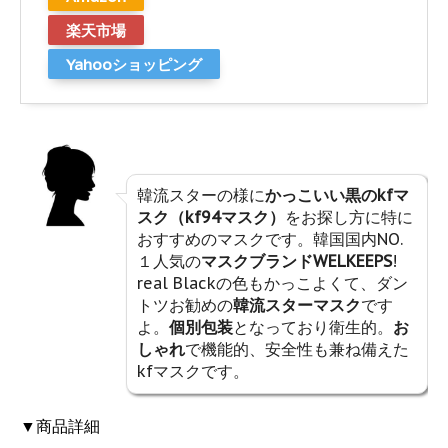
楽天市場
Yahooショッピング
韓流スターの様に
かっこいい黒のkfマ
スク（kf94マスク）
をお探し方に特に
おすすめのマスクです。韓国国内NO.
１人気の
マスクブランドWELKEEPS
!
real Blackの色もかっこよくて、ダン
トツお勧めの
韓流スターマスク
です
よ。
個別包装
となっており衛生的。
お
しゃれ
で機能的、安全性も兼ね備えた
kfマスクです。
▼商品詳細