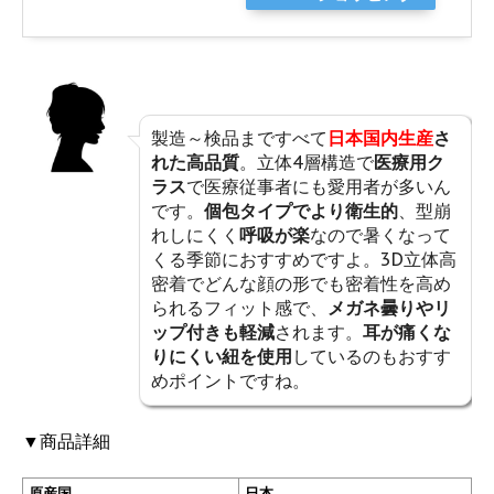
製造～検品まですべて
日本国内生産
さ
れた高品質
。立体4層構造で
医療用ク
ラス
で医療従事者にも愛用者が多いん
です。
個包タイプでより衛生的
、型崩
れしにくく
呼吸が楽
なので暑くなって
くる季節におすすめですよ。3D立体高
密着でどんな顔の形でも密着性を高め
られるフィット感で、
メガネ曇りやリ
ップ付きも軽減
されます。
耳が痛くな
りにくい紐を使用
しているのもおすす
めポイントですね。
▼商品詳細
原産国
日本