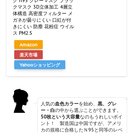
ク n95 グレーマスク ブラッ
クマスク 3D立体加工 4層立
体構造 高密度フィルター メ
ガネが曇りにくい 口紅が付
きにくい 防塵 花粉症 ウイル
ス PM2.5
Amazon
楽天市場
Yahooショッピング
人気の
血色カラー
を始め、
黒、グレ
ー・白
の中から選ぶことができます。
50枚という大容量
なのもうれしいポイ
ント！ 製造国は中国ですが、アメリ
カの規格に合格したＮ95と同等のレベ