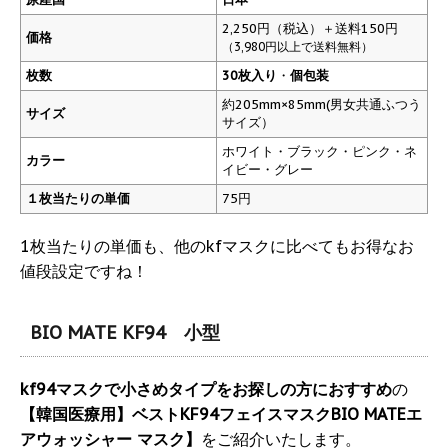
2,250円（税込）＋送料150円
価格
（3,980円以上で送料無料）
枚数
30枚入り
・
個包装
約205mm×85mm(男女共通ふつう
サイズ
サイズ）
ホワイト・ブラック・ピンク・ネ
カラー
イビー・グレー
１枚当たりの単価
75円
1枚当たりの単価も、他のkfマスクに比べてもお得なお
値段設定ですね！
BIO MATE KF94 小型
kf94マスクで小さめタイプをお探しの方におすすめ
の
【韓国医療用】ベストKF94フェイスマスクBIO MATEエ
アウォッシャー マスク】
をご紹介いたします。