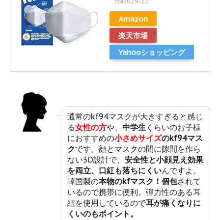
mak029-22
Amazon
楽天市場
Yahooショッピング
通常のkf94マスクが大きすぎると感じ
る
女性の方
や、
中学生
くらいのお子様
におすすめの
小さめサイズ
のkf94マス
ク
です。顔とマスクの間に隙間を作ら
ない3D設計で、
安全性と小顔見え効果
を両立、口紅も落ちにくい
んですよ。
韓国製の
本物のkfマスク！個包
されて
いるので携帯に便利。弾力性のある耳
紐を使用しているので
耳が痛くなりに
くいのもポイント。