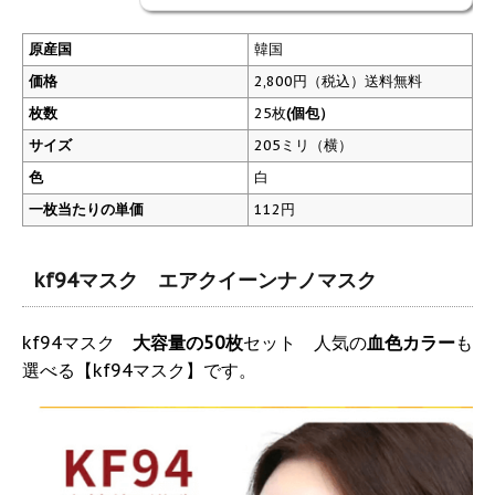
原産国
韓国
価格
2,800円（税込）送料無料
枚数
25枚
(個包）
サイズ
205ミリ（横）
色
白
一枚当たりの単価
112円
kf94マスク エアクイーンナノマスク
kf94マスク
大容量の50枚
セット 人気の
血色カラー
も
選べる【kf94マスク】です。