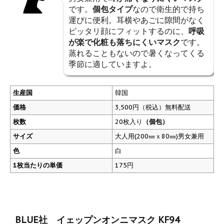
です。
個包タイプ
なので衛生的で持ち
運びに便利。耳横やあごに隙間がなく
ピッタリ顔にフィットするのに、
呼吸
が楽で化粧も落ちにくいマスク
です。
蒸れることもないので暑くなってくる
季節に適していますよ。
生産国
韓国
価格
3,500円（税込）無料配送
枚数
20枚入り
（個包）
サイズ
大人用(200㎜ｘ80㎜)男女兼用
色
白
1枚当たりの単価
175円
BLUE社 イェップンオンニマスク KF94