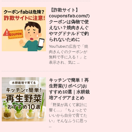
【詐欺サイト】
couponsfab.comの
クーポンは偽物で使
えない？焼肉きんぐ
やマグドナルドで釣
られないために
YouTubeの広告で「焼
肉きんぐのクーポンが
無料で手に入る！」と
表示され、気に ...
キッチンで簡単！再
生野菜(リボベジ)お
すすめ10選｜水耕栽
培アイデアまとめ
「野菜が高くて家計に
響く…」「ちょっとで
いいから自分で育てた
い」そんなふうに思っ
...