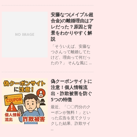
安藤なつ(メイプル超
合金)の離婚理由はア
レだった？原因と背
景をわかりやすく解
説
「そういえば、安藤な
つさんって離婚してた
けど、理由って何だっ
たの？」 そんな風に ...
偽クーポンサイトに
注意！個人情報流
出・詐欺被害を防ぐ
5つの特徴
最近、「〇〇円分のク
ーポンが無料！」とい
った広告を見てクリッ
クした結果、詐欺サイ
...