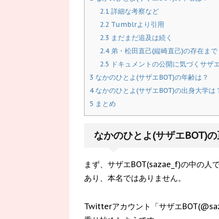
2.1
詳細な考察など
2.2
Tumblrより引用
2.3
まだまだ追及は続く
2.4
弟・松田直己(縦崎直己)の存在まで
2.5
ドキュメントの公開に気づくサザエ
3
なかのひとよ(サザエBOT)の年齢は？
4
なかのひとよ(サザエBOT)の出身大学は
5
まとめ
なかのひとよ(サザエBOT)
まず、サザエBOT(sazae_f)の
あり、本名ではありません。
Twitterアカウント「サザエBOT(@