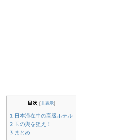
目次
[
非表示
]
1
日本滞在中の高級ホテル
2
玉の輿を狙え！
3
まとめ