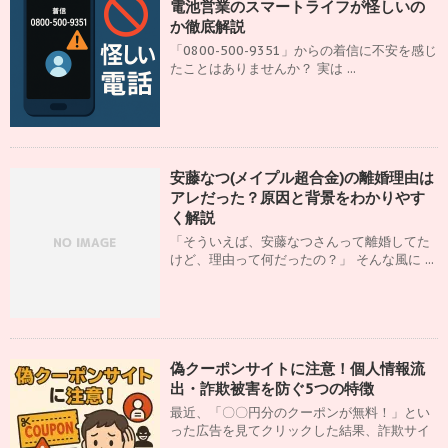
電池営業のスマートライフが怪しいの
か徹底解説
「0800-500-9351」からの着信に不安を感じ
たことはありませんか？ 実は ...
安藤なつ(メイプル超合金)の離婚理由は
アレだった？原因と背景をわかりやす
く解説
「そういえば、安藤なつさんって離婚してた
けど、理由って何だったの？」 そんな風に ...
偽クーポンサイトに注意！個人情報流
出・詐欺被害を防ぐ5つの特徴
最近、「〇〇円分のクーポンが無料！」とい
った広告を見てクリックした結果、詐欺サイ