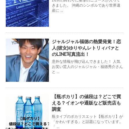
10月の終わりに衝撃のニュースが入って
きました。 沖縄のシンボルであり世界遺
産に ...
ジャルジャル福徳の熱愛発覚！恋
人(彼女)ゆりやんレトリィバァと
のLINE写真流出！
意外な情報が飛び込んできました！ 人気
お笑い芸人のジャルジャル・福徳秀介さん
と ...
【瓶ポカリ】の値段は？どこで買
える？イオンや通販など販売店も
調査
瓶タイプのポカリスエット【瓶ポカリ】が
「かわいすぎる」と話題になっています。
「 ...