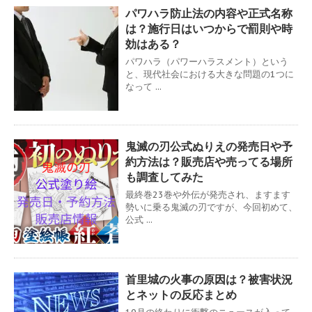
パワハラ防止法の内容や正式名称
は？施行日はいつからで罰則や時
効はある？
パワハラ（パワーハラスメント）という
と、現代社会における大きな問題の1つに
なって ...
鬼滅の刃公式ぬりえの発売日や予
約方法は？販売店や売ってる場所
も調査してみた
最終巻23巻や外伝が発売され、ますます
勢いに乗る鬼滅の刃ですが、今回初めて、
公式 ...
首里城の火事の原因は？被害状況
とネットの反応まとめ