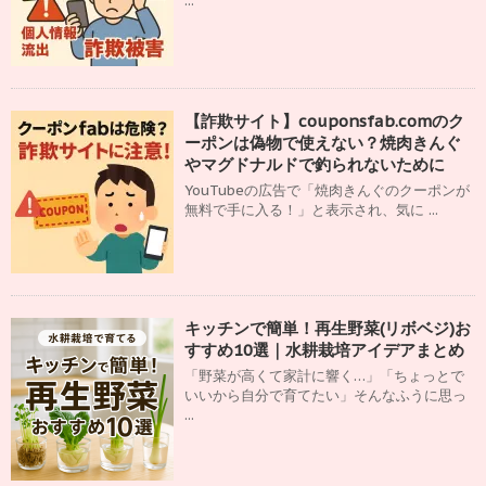
...
【詐欺サイト】couponsfab.comのク
ーポンは偽物で使えない？焼肉きんぐ
やマグドナルドで釣られないために
YouTubeの広告で「焼肉きんぐのクーポンが
無料で手に入る！」と表示され、気に ...
キッチンで簡単！再生野菜(リボベジ)お
すすめ10選｜水耕栽培アイデアまとめ
「野菜が高くて家計に響く…」「ちょっとで
いいから自分で育てたい」そんなふうに思っ
...