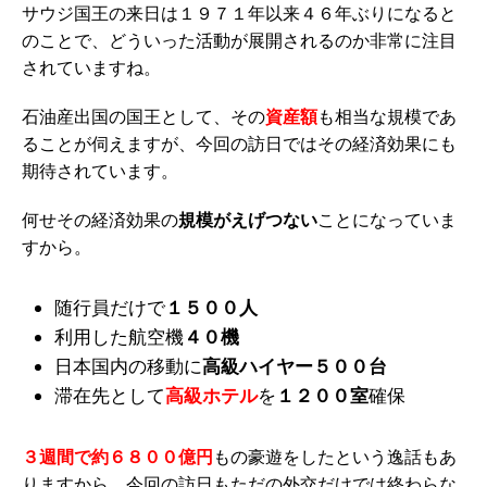
サウジ国王の来日は１９７１年以来４６年ぶりになると
のことで、どういった活動が展開されるのか非常に注目
されていますね。
石油産出国の国王として、その
資産額
も相当な規模であ
ることが伺えますが、今回の訪日ではその経済効果にも
期待されています。
何せその経済効果の
規模がえげつない
ことになっていま
すから。
随行員だけで
１５００人
利用した航空機
４０機
日本国内の移動に
高級ハイヤー５００台
滞在先として
高級ホテル
を
１２００室
確保
３週間で約６８００億円
もの豪遊をしたという逸話もあ
りますから、今回の訪日もただの外交だけでは終わらな