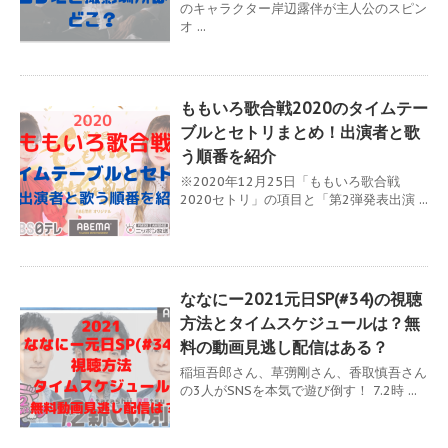
のキャラクター岸辺露伴が主人公のスピン
オ ...
ももいろ歌合戦2020のタイムテー
ブルとセトリまとめ！出演者と歌
う順番を紹介
※2020年12月25日「ももいろ歌合戦
2020セトリ」の項目と「第2弾発表出演 ...
ななにー2021元日SP(#34)の視聴
方法とタイムスケジュールは？無
料の動画見逃し配信はある？
稲垣吾郎さん、草彅剛さん、香取慎吾さん
の3人がSNSを本気で遊び倒す！ 7.2時 ...