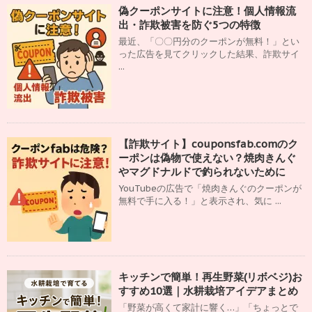
偽クーポンサイトに注意！個人情報流
出・詐欺被害を防ぐ5つの特徴
最近、「〇〇円分のクーポンが無料！」とい
った広告を見てクリックした結果、詐欺サイ
...
【詐欺サイト】couponsfab.comのク
ーポンは偽物で使えない？焼肉きんぐ
やマグドナルドで釣られないために
YouTubeの広告で「焼肉きんぐのクーポンが
無料で手に入る！」と表示され、気に ...
キッチンで簡単！再生野菜(リボベジ)お
すすめ10選｜水耕栽培アイデアまとめ
「野菜が高くて家計に響く…」「ちょっとで