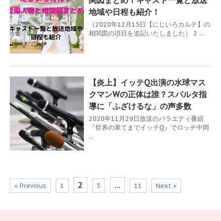
関図まとめ！キャスト一覧と放送
地域や日程も紹介！
（2020年12月15日【にじいろカルテ】の
相関図の項目を追記いたしました） 2 ...
【炎上】イッテQ出演の水球マス
クマンWの正体は誰？スパルタ指
導に「ふざけるな」の声多数
2020年11月29日放送のバラエティ番組
『世界の果てまでイッテQ』でロッチ中岡
...
2
…
« Previous
1
3
11
Next »