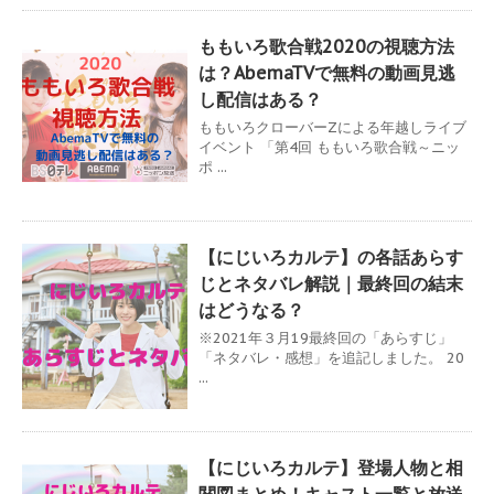
ももいろ歌合戦2020の視聴方法
は？AbemaTVで無料の動画見逃
し配信はある？
ももいろクローバーZによる年越しライブ
イベント 「第4回 ももいろ歌合戦～ニッ
ポ ...
【にじいろカルテ】の各話あらす
じとネタバレ解説｜最終回の結末
はどうなる？
※2021年３月19最終回の「あらすじ」
「ネタバレ・感想」を追記しました。 20
...
【にじいろカルテ】登場人物と相