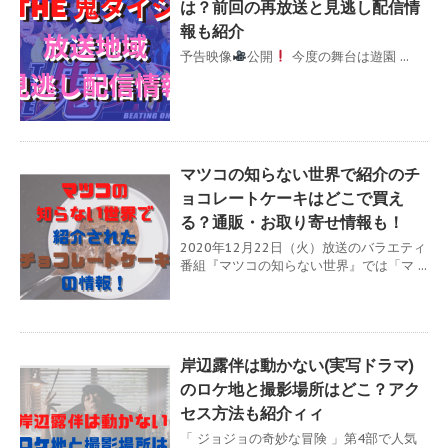
は？前回の再放送と見逃し配信情
報も紹介
予告映像
公開
今度の舞台は遊園 ...
マツコの知らない世界で紹介のチ
ョコレートケーキはどこで買え
る？通販・お取り寄せ情報も！
2020年12月22日（火）放送のバラエティ
番組『マツコの知らない世界』では「マ ...
岸辺露伴は動かない(実写ドラマ)
のロケ地と撮影場所はどこ？アク
セス方法も紹介ィィ
「 ジョジョの奇妙な冒険 」第4部で人気