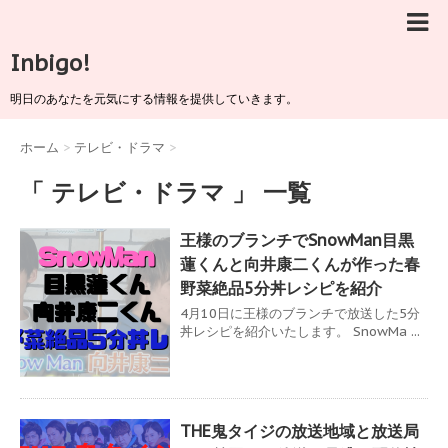
Inbigo!
明日のあなたを元気にする情報を提供していきます。
ホーム
>
テレビ・ドラマ
>
「 テレビ・ドラマ 」 一覧
王様のブランチでSnowMan目黒
蓮くんと向井康二くんが作った春
野菜絶品5分丼レシピを紹介
4月10日に王様のブランチで放送した5分
丼レシピを紹介いたします。 SnowMa ...
THE鬼タイジの放送地域と放送局