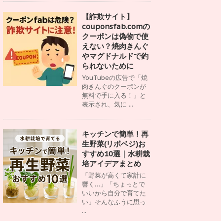
【詐欺サイト】
couponsfab.comの
クーポンは偽物で使
えない？焼肉きんぐ
やマグドナルドで釣
られないために
YouTubeの広告で「焼
肉きんぐのクーポンが
無料で手に入る！」と
表示され、気に ...
キッチンで簡単！再
生野菜(リボベジ)お
すすめ10選｜水耕栽
培アイデアまとめ
「野菜が高くて家計に
響く…」「ちょっとで
いいから自分で育てた
い」そんなふうに思っ
...