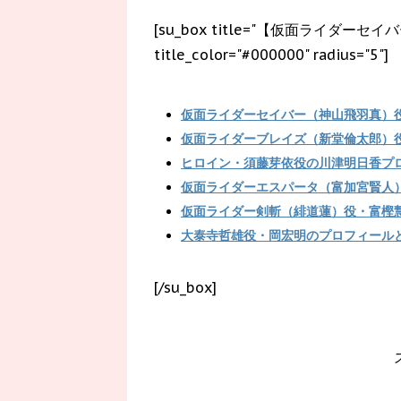
[su_box title="【仮面ライダーセイバー】関
title_color="#000000" radius="5"]
仮面ライダーセイバー（神山飛羽真）
仮面ライダーブレイズ（新堂倫太郎）
ヒロイン・須藤芽依役の川津明日香プ
仮面ライダーエスパータ（富加宮賢人
仮面ライダー剣斬（緋道蓮）役・富樫
大泰寺哲雄役・岡宏明のプロフィール
[/su_box]