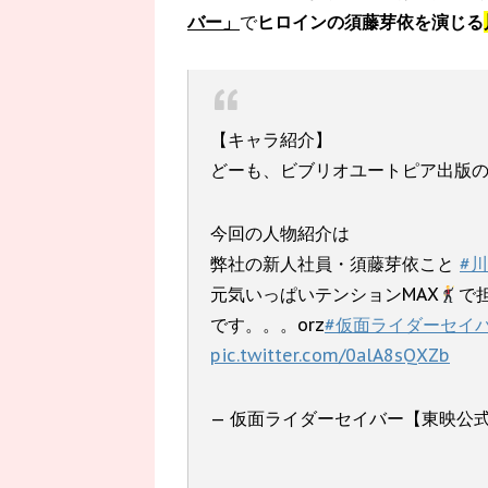
バー」
で
ヒロインの須藤芽依を演じる
【キャラ紹介】
どーも、ビブリオユートピア出版
今回の人物紹介は
弊社の新人社員・須藤芽依こと
#
元気いっぱいテンションMAX
で
です。。。orz
#仮面ライダーセイ
pic.twitter.com/0alA8sQXZb
— 仮面ライダーセイバー【東映公式】 (