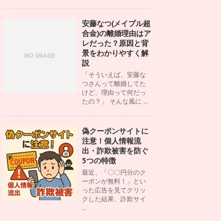
安藤なつ(メイプル超
合金)の離婚理由はア
レだった？原因と背
景をわかりやすく解
説
「そういえば、安藤な
つさんって離婚してた
けど、理由って何だっ
たの？」 そんな風に ...
偽クーポンサイトに
注意！個人情報流
出・詐欺被害を防ぐ
5つの特徴
最近、「〇〇円分のク
ーポンが無料！」とい
った広告を見てクリッ
クした結果、詐欺サイ
...