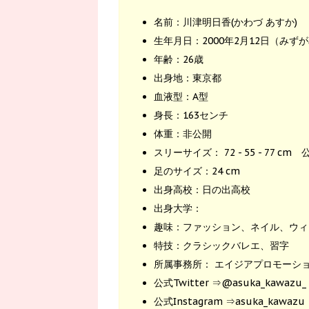
名前：川津明日香(かわづ あすか)
生年月日：2000年2月12日（みず
年齢：26歳
出身地：東京都
血液型：A型
身長：163センチ
体重：非公開
スリーサイズ： 72 - 55 - 77 c
足のサイズ：24 cm
出身高校：日の出高校
出身大学：
趣味：ファッション、ネイル、ウィ
特技：クラシックバレエ、習字
所属事務所： エイジアプロモーシ
公式Twitter ⇒@asuka_kawazu_
公式Instagram ⇒asuka_kawazu