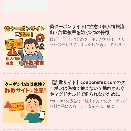
偽クーポンサイトに注意！個人情報流
出・詐欺被害を防ぐ5つの特徴
最近、「〇〇円分のクーポンが無料！」とい
った広告を見てクリックした結果、詐欺サイ
...
【詐欺サイト】couponsfab.comのク
ーポンは偽物で使えない？焼肉きんぐ
やマグドナルドで釣られないために
YouTubeの広告で「焼肉きんぐのクーポンが
無料で手に入る！」と表示され、気に ...