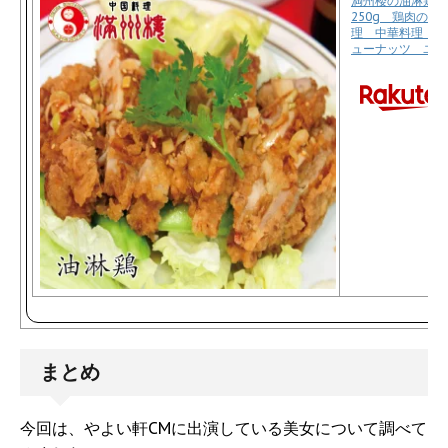
満州楼の油淋鶏 
250g 鶏肉の
理 中華料理 ボ
ューナッツ ユー
まとめ
今回は、やよい軒CMに出演している美女について調べて