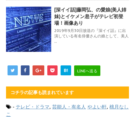
[深イイ話]藤岡弘、の愛娘(美人姉
妹)とイケメン息子がテレビ初登
場！画像あり
2019年9月30日放送の『深イイ話』に出
演している有名俳優さんの娘として、美人
...
B!
LINEへ送る
コチラの記事も読まれています
-
テレビ・ドラマ
,
芸能人・有名人
やよい軒
,
桃月なし
こ