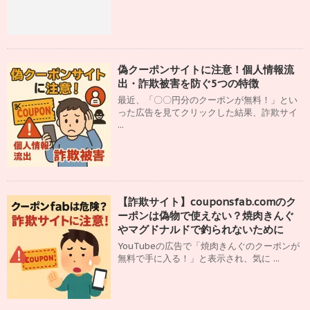
偽クーポンサイトに注意！個人情報流
出・詐欺被害を防ぐ5つの特徴
最近、「〇〇円分のクーポンが無料！」とい
った広告を見てクリックした結果、詐欺サイ
...
【詐欺サイト】couponsfab.comのク
ーポンは偽物で使えない？焼肉きんぐ
やマグドナルドで釣られないために
YouTubeの広告で「焼肉きんぐのクーポンが
無料で手に入る！」と表示され、気に ...