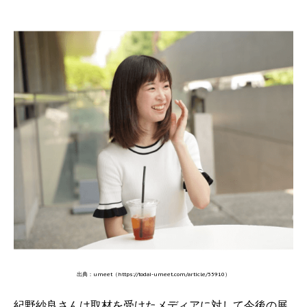
出典：umeet（https://todai-umeet.com/article/55910）
紀野紗良さんは取材を受けたメディアに対して今後の展