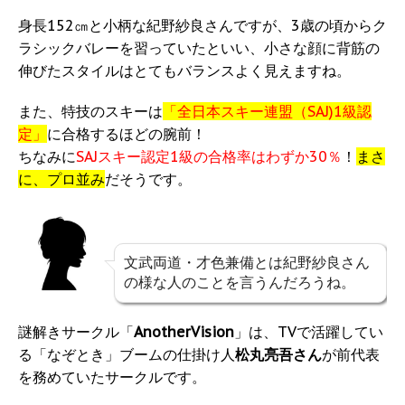
身長152㎝と小柄な紀野紗良さんですが、3歳の頃からク
ラシックバレーを習っていたといい、小さな顔に背筋の
伸びたスタイルはとてもバランスよく見えますね。
また、特技のスキーは
「全日本スキー連盟（SAJ)1級認
定」
に合格するほどの腕前！
ちなみに
SAJスキー認定1級の合格率はわずか30％
！
まさ
に、プロ並み
だそうです。
文武両道・才色兼備とは紀野紗良さん
の様な人のことを言うんだろうね。
謎解きサークル「
AnotherVision
」は、TVで活躍してい
る「なぞとき」ブームの仕掛け人
松丸亮吾さん
が前代表
を務めていたサークルです。