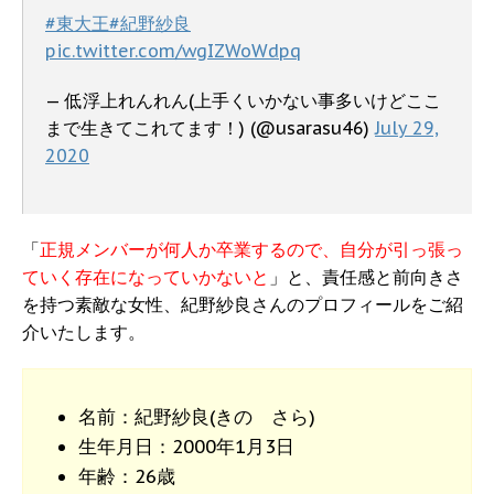
#東大王
#紀野紗良
pic.twitter.com/wgIZWoWdpq
— 低浮上れんれん(上手くいかない事多いけどここ
まで生きてこれてます！) (@usarasu46)
July 29,
2020
「
正規メンバーが何人か卒業するので、自分が引っ張っ
ていく存在になっていかないと
」と、責任感と前向きさ
を持つ素敵な女性、紀野紗良さんのプロフィールをご紹
介いたします。
名前：紀野紗良(きの さら)
生年月日：2000年1月3日
年齢：26歳