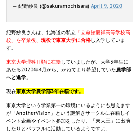
— 紀野紗良 (@sakuramochisara)
April 9, 2020
紀野紗良さんは、北海道の私立
「立命館慶祥高等学校高
校」を卒業後、
現役で東京大学に合格
し入学していま
す。
東京大学理科Ⅱ類に在籍
していましたが、大学3年生に
あたる2020年4月から、かねてより希望していた
農学部
へと進学
。
現在
東京大学農学部3年在籍です。
東京大学という学業第一の環境にいるようにも思えます
が「AnotherVision」という謎解きサークルに在籍しイ
ベント企画やイベント参加をしたり、「東大王」に出演
したりとパワフルに活動しているようですよ。