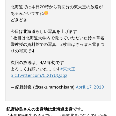
北海道では本日20時から前回分の東大王の放送が
あるみたいですね
どきどき
今日は北海道らしい写真を上げます
1枚目は北海道大学内で撮っていただいた鈴木章名
誉教授の資料館での写真、2枚目はさっぽろ雪まつ
りの写真です
次回の放送は、4/24(水)です！
よろしくお願いいたします
#東大王
pic.twitter.com/CIXlYUQaqz
— 紀野紗良 (@sakuramochisara)
April 17, 2019
紀野紗良さんの出身地は北海道出身です。
（小学校3年生の頃までは、北海道北見に住んでいたそ