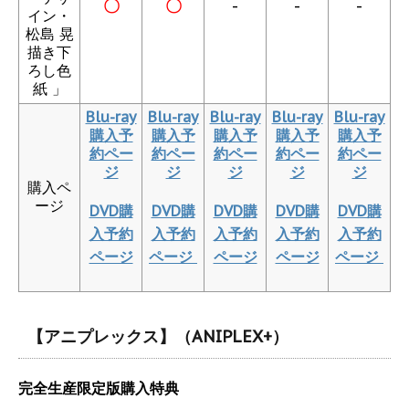
〇
〇
-
-
-
イン・
松島 晃
描き下
ろし色
紙 」
Blu-ray
Blu-ray
Blu-ray
Blu-ray
Blu-ray
購入予
購入予
購入予
購入予
購入予
約ペー
約ペー
約ペー
約ペー
約ペー
ジ
ジ
ジ
ジ
ジ
購入ペ
ージ
DVD購
DVD購
DVD購
DVD購
DVD購
入予約
入予約
入予約
入予約
入予約
ページ
ページ
ページ
ページ
ページ
【アニプレックス】（ANIPLEX+）
完全生産限定版購入特典