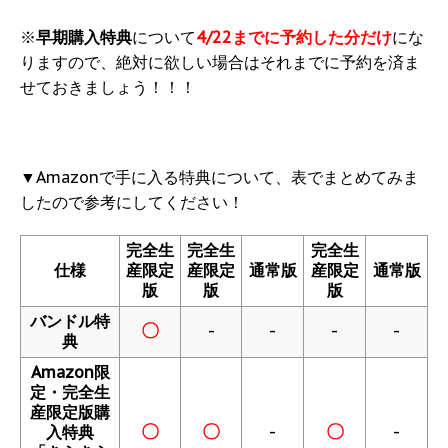
※
早期購入特典
について
4/22までに予約した分だけ
にな
りますので、絶対に欲しい場合はそれまでに予約を済ま
せておきましょう！！！
▼Amazonで手に入る特典について、表でまとめてみま
したので参考にしてください！
完全生
完全生
完全生
仕様
産限定
産限定
通常版
産限定
通常版
版
版
版
バンドル特
〇
-
-
-
-
典
Amazon限
定・完全生
産限定版購
〇
〇
-
〇
-
入特典