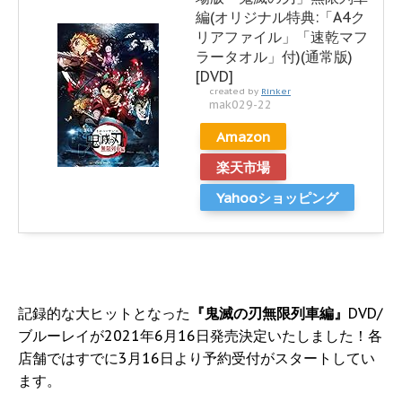
編(オリジナル特典:「A4ク
リアファイル」「速乾マフ
ラータオル」付)(通常版)
[DVD]
created by
Rinker
mak029-22
Amazon
楽天市場
Yahooショッピング
記録的な大ヒットとなった
『鬼滅の刃無限列車編』
DVD/
ブルーレイが2021年6月16日発売決定いたしました！各
店舗ではすでに3月16日より予約受付がスタートしてい
ます。