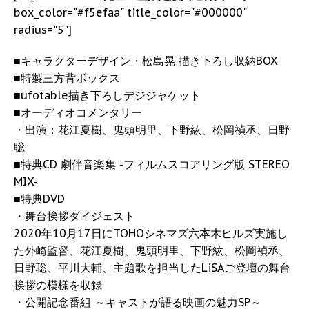
box_color="#f5efaa" title_color="#000000"
radius="5"]
■キャラクターデザイン・松島晃 描き下ろし収納BOX
■特製三方背ボックス
■ufotable描き下ろしデジジャケット
■オーディオコメンタリー
・出演：花江夏樹、鬼頭明里、下野紘、松岡禎丞、日野
聡
■特典CD 劇伴音楽集 -フィルムスコアリング版 STEREO
MIX-
■特典DVD
・舞台挨拶ダイジェスト
2020年10月17日にTOHOシネマズ六本木ヒルズ実施し
た外崎監督、花江夏樹、鬼頭明里、下野紘、松岡禎丞、
日野聡、平川大輔、主題歌を担当したLiSAご登壇の舞台
挨拶の模様を収録
・公開記念番組 ～キャストが語る映画の魅力SP～