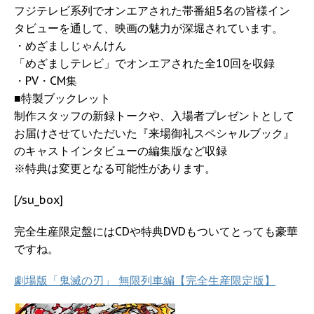
フジテレビ系列でオンエアされた帯番組5名の皆様イン
タビューを通して、映画の魅力が深堀されています。
・めざましじゃんけん
「めざましテレビ」でオンエアされた全10回を収録
・PV・CM集
■特製ブックレット
制作スタッフの新録トークや、入場者プレゼントとして
お届けさせていただいた『来場御礼スペシャルブック』
のキャストインタビューの編集版など収録
※特典は変更となる可能性があります。
[/su_box]
完全生産限定盤にはCDや特典DVDもついてとっても豪華
ですね。
劇場版「鬼滅の刃」 無限列車編【完全生産限定版】