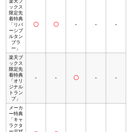
楽天ブ
ックス
限定先
着特典
〇
〇
-
-
-
「リバ
ーシブ
ルタン
ブラ
ー」
楽天ブ
ックス
限定先
着特典
-
-
〇
-
-
「オリ
ジナル
トラン
プ」
メーカ
ー特典
「キャ
ラクタ
ーデザ