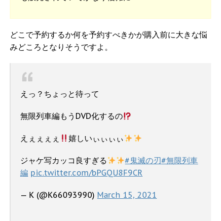
どこで予約するか何を予約すべきかが購入前に大きな悩
みどころとなりそうですよ。
えっ？ちょっと待って
無限列車編もうDVD化するの
えぇぇぇぇ
嬉しいぃぃぃぃ
ジャケ写カッコ良すぎる
#鬼滅の刃
#無限列車
編
pic.twitter.com/bPGQU8F9CR
— K (@K66093990)
March 15, 2021