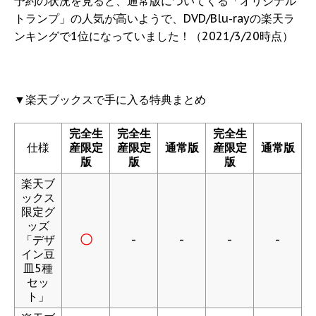
予約の状況を見ると、通常版についてくる「オリジナル
トランプ」の人気が高いようで、DVD/Blu-rayの楽天ラ
ンキングで1位になっていました！（2021/3/20時点）
▼楽天ブックスで手に入る特典まとめ
完全生
完全生
完全生
仕様
産限定
産限定
通常版
産限定
通常版
版
版
版
楽天ブ
ックス
限定グ
ッズ
〇
-
-
-
-
「デザ
イン豆
皿5種
セッ
ト」