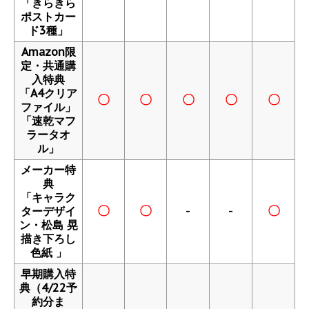
「きらきら
ポストカー
ド3種」
Amazon限
定・共通購
入特典
「A4クリア
〇
〇
〇
〇
〇
ファイル」
「速乾マフ
ラータオ
ル」
メーカー特
典
「キャラク
〇
〇
-
-
〇
ターデザイ
ン・松島 晃
描き下ろし
色紙 」
早期購入特
典（4/22予
約分ま