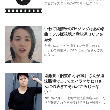
するディズニー系のVODサービス『Di ...
いわて純情米のCMソングはあの名
曲！フル版視聴と意味深セリフを
紹介
女優のんさんが出演するJA全農いわての
「いわて純情米」のCMはもう皆さんご覧
にな ...
遠藤要（旧芸名:小宮城）さんが違
法賭博で…ってエハラマサヒロさ
んに似過ぎてそれどころじゃな
い！
2017年2月9日 池袋の違法賭博店への出入
りが報道された事を受けて活動を謹慎す ...