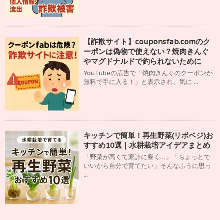
【詐欺サイト】couponsfab.comのク
ーポンは偽物で使えない？焼肉きんぐ
やマグドナルドで釣られないために
YouTubeの広告で「焼肉きんぐのクーポンが
無料で手に入る！」と表示され、気に ...
キッチンで簡単！再生野菜(リボベジ)お
すすめ10選｜水耕栽培アイデアまとめ
「野菜が高くて家計に響く…」「ちょっとで
いいから自分で育てたい」そんなふうに思っ
...