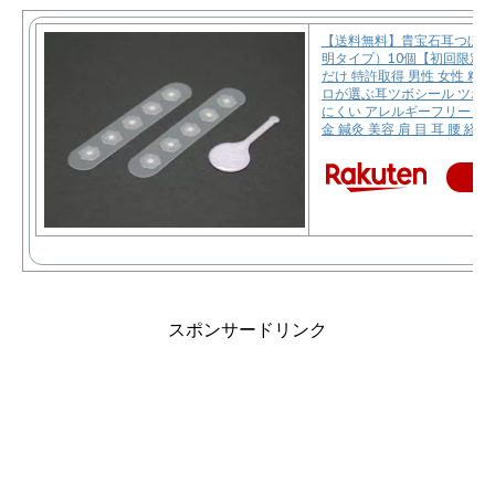
【送料無料】貴宝石耳つぼシ
明タイプ）10個【初回限定・
だけ 特許取得 男性 女性 粒
ロが選ぶ耳ツボシール ツボグ
にくい アレルギーフリー チ
金 鍼灸 美容 肩 目 耳 腰 経絡
楽
スポンサードリンク