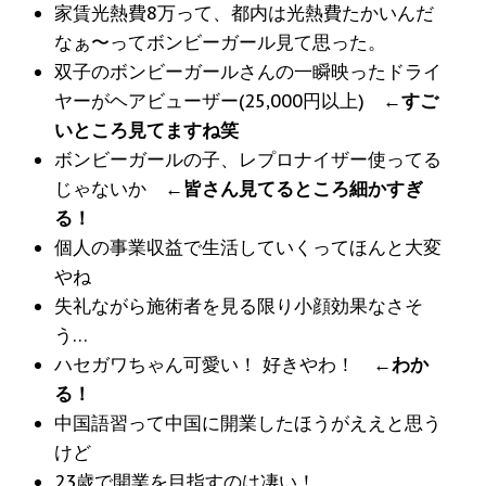
家賃光熱費8万って、都内は光熱費たかいんだ
なぁ〜って
ボンビーガール
見て思った。
双子の
ボンビーガール
さんの一瞬映ったドライ
ヤーがヘアビューザー(25,000円以上)
←すご
いところ見てますね笑
ボンビーガール
の子、レプロナイザー使ってる
じゃないか
←皆さん見てるところ細かすぎ
る！
個人の事業収益で生活していくってほんと大変
やね
失礼ながら施術者を見る限り小顔効果なさそ
う…
ハセガワちゃん可愛い！ 好きやわ！
←わか
る！
中国語習って中国に開業したほうがええと思う
けど
23歳で開業を目指すのは凄い！