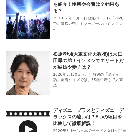
を紹介！場所や会費は？効果あ
る？
２０１７年３月７日放送の日テレ『ZIP!』
で、薄暗い中、ミラーボールがギラギラ、
...
松原孝明(大東文化大教授)は大仁
田厚の弟！イケメンでエリートだ
が結婚や妻子は？
2020年1月20日（月）放送の「深イイ
話」密着クイズでは、35歳の若さで大東
文 ...
ディズニープラスとディズニーデ
ラックスの違いは？6つの項目を
比較して徹底解説！
2020年6月から日本でサービス提供を開始