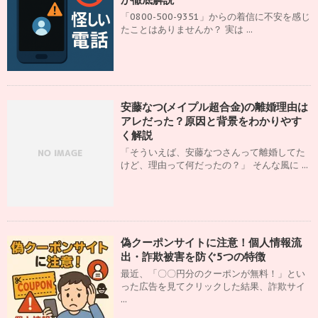
「0800-500-9351」からの着信に不安を感じ
たことはありませんか？ 実は ...
安藤なつ(メイプル超合金)の離婚理由は
アレだった？原因と背景をわかりやす
く解説
「そういえば、安藤なつさんって離婚してた
けど、理由って何だったの？」 そんな風に ...
偽クーポンサイトに注意！個人情報流
出・詐欺被害を防ぐ5つの特徴
最近、「〇〇円分のクーポンが無料！」とい
った広告を見てクリックした結果、詐欺サイ
...