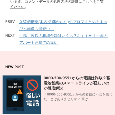
います。
コメントデータの処理方法の詳細はこちらをご覧
ください
。
PREV
久留栖瑠奈(本名:佐藤かいな)のプロフまとめ！すっ
ぴん画像も可愛い！
NEXT
引越し挨拶の相場金額はいくら？おすすめ手土産と
アパート戸建ての違い
NEW POST
0800‑500‑9351からの電話は詐欺？蓄
電池営業のスマートライフが怪しいの
か徹底解説
「0800-500-9351」からの着信に不安を感じ
たことはありませんか？ 実は ...