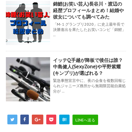
錦鯉(お笑い芸人)長谷川・渡辺の
経歴プロフィールまとめ！結婚や
彼女についても調べてみた
「М‐１グランプリ2020」に史上最年長で
決勝進出を果たしたお笑いコンビ「錦鯉」
...
イッテQ手越が降板で後任は誰？
中島健人(SexyZone)や平野紫耀
(キンプリ)が選ばれる？
緊急事態宣言中に、夜の会食を複数回報じ
られジャニーズ務所から無期限芸能自粛処
分が ...
B!
LINEへ送る