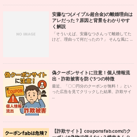
安藤なつ(メイプル超合金)の離婚理由は
アレだった？原因と背景をわかりやす
く解説
「そういえば、安藤なつさんって離婚してた
けど、理由って何だったの？」 そんな風に ...
偽クーポンサイトに注意！個人情報流
出・詐欺被害を防ぐ5つの特徴
最近、「〇〇円分のクーポンが無料！」とい
った広告を見てクリックした結果、詐欺サイ
...
【詐欺サイト】couponsfab.comのク