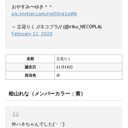
おやすみ〜ゆき＾＾
pic.twitter.com/rwQ0v61oWk
— 立花りく //ネコプラ// (@riku_NECOPLA)
February 12, 2020
名前
立花りく
誕生日
11月16日
担当色
赤
桧山れな（メンバーカラー：黄）
外ハネちゃんでした(´･ ･`)