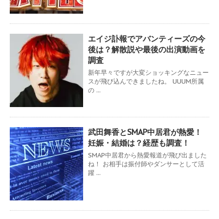
エイジ訃報でアバンティーズの今
後は？解散説や最後の出演動画を
調査
新年早々ですが大変ショッキングなニュー
スが飛び込んできましたね。 UUUM所属
の ...
武田舞香とSMAP中居君が熱愛！
妊娠・結婚は？経歴も調査！
SMAP中居君から熱愛報道が飛び出ました
ね！ お相手は振付師やダンサーとして活
躍 ...