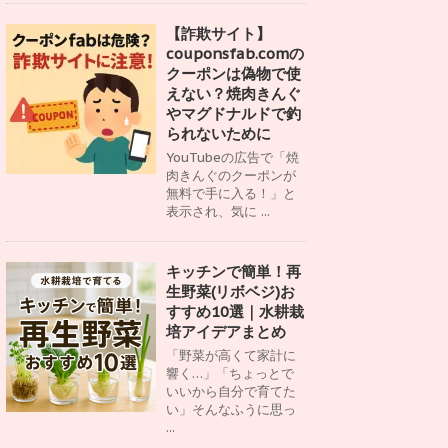
【詐欺サイト】
couponsfab.comの
クーポンは偽物で使
えない？焼肉きんぐ
やマグドナルドで釣
られないために
YouTubeの広告で「焼
肉きんぐのクーポンが
無料で手に入る！」と
表示され、気に ...
キッチンで簡単！再
生野菜(リボベジ)お
すすめ10選｜水耕栽
培アイデアまとめ
「野菜が高くて家計に
響く…」「ちょっとで
いいから自分で育てた
い」そんなふうに思っ
...