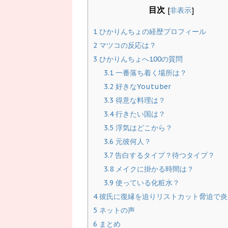
目次
[
非表示
]
1
ひかりんちょの経歴プロフィール
2
マツコの反応は？
3
ひかりんちょへ100の質問
3.1
一番落ち着く場所は？
3.2
好きなYoutuber
3.3
得意な料理は？
3.4
行きたい国は？
3.5
浮気はどこから？
3.6
元彼何人？
3.7
告白するタイプ？待つタイプ？
3.8
メイクに掛かる時間は？
3.9
使っている化粧水？
4
彼氏に復縁を迫りリストカット脅迫で炎
5
ネットの声
6
まとめ