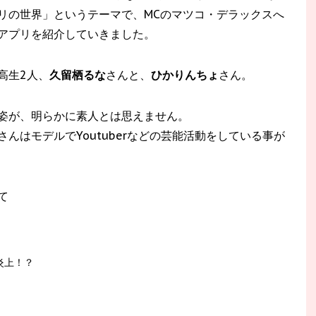
リの世界」というテーマで、MCのマツコ・デラックスへ
アプリを紹介していきました。
高生2人、
久留栖るな
さんと、
ひかりんちょ
さん。
姿が、明らかに素人とは思えません。
んはモデルでYoutuberなどの芸能活動をしている事が
て
炎上！？