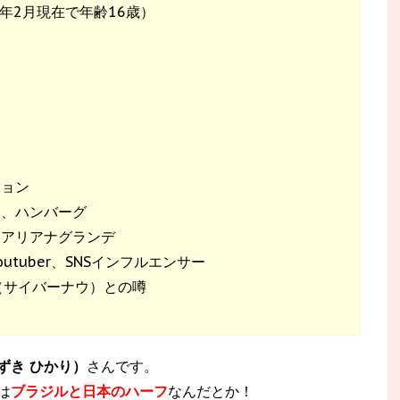
0年2月現在で年齢16歳）
ション
カ、ハンバーグ
、アリアナグランデ
tuber、SNSインフルエンサー
w（サイバーナウ）との噂
ずき ひかり）
さんです。
は
ブラジルと日本のハーフ
なんだとか！