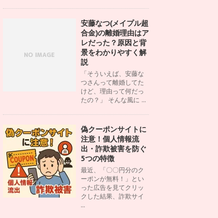
安藤なつ(メイプル超
合金)の離婚理由はア
レだった？原因と背
景をわかりやすく解
説
「そういえば、安藤な
つさんって離婚してた
けど、理由って何だっ
たの？」 そんな風に ...
偽クーポンサイトに
注意！個人情報流
出・詐欺被害を防ぐ
5つの特徴
最近、「〇〇円分のク
ーポンが無料！」とい
った広告を見てクリッ
クした結果、詐欺サイ
...